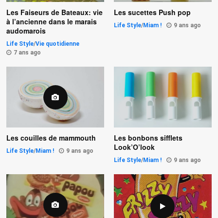
Les Faiseurs de Bateaux: vie
Les sucettes Push pop
à l’ancienne dans le marais
Life Style
/
Miam !
9 ans ago
audomarois
Life Style
/
Vie quotidienne
7 ans ago
Les couilles de mammouth
Les bonbons sifflets
Look’O’look
Life Style
/
Miam !
9 ans ago
Life Style
/
Miam !
9 ans ago