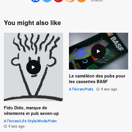
Shares
You might also like
Le caméléon des pubs pour
les cassettes BASF
A l'écran
/
Pubs
9 ans ago
Fido Dido, marque de
vêtements et pub seven-up
A l'écran
/
Life Style
/
Mode
/
Pubs
9 ans ago