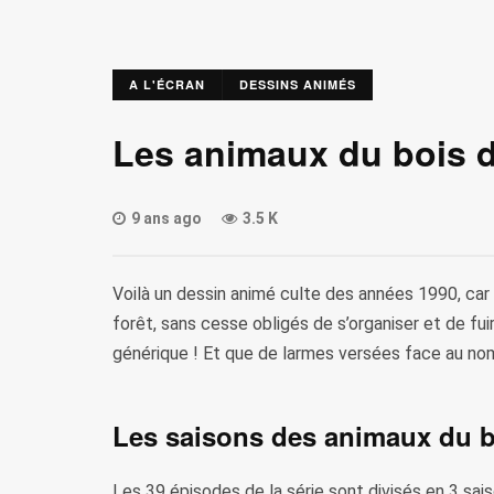
A L'ÉCRAN
DESSINS ANIMÉS
Les animaux du bois 
9 ans ago
3.5 K
Voilà un dessin animé culte des années 1990, car
forêt, sans cesse obligés de s’organiser et de fu
générique ! Et que de larmes versées face au no
Les saisons des animaux du b
Les 39 épisodes de la série sont divisés en 3 sais