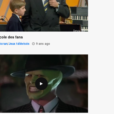
école des fans
'écran
/
Jeux télévisés
9 ans ago