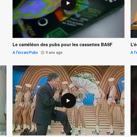
Le caméléon des pubs pour les cassettes BASF
L’
A l'écran
/
Pubs
9 ans ago
A l