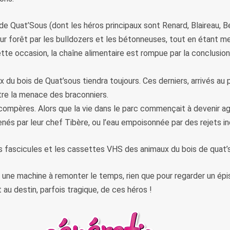
de Quat’Sous (dont les héros principaux sont Renard, Blaireau, B
leur forêt par les bulldozers et les bétonneuses, tout en étant m
cette occasion, la chaîne alimentaire est rompue par la conclusi
x du bois de Quat’sous tiendra toujours. Ces derniers, arrivés au 
ontre la menace des braconniers.
 compères. Alors que la vie dans le parc commençait à devenir ag
és par leur chef Tibère, ou l’eau empoisonnée par des rejets ind
 fascicules et les cassettes VHS des animaux du bois de quat’
ait une machine à remonter le temps, rien que pour regarder un é
t au destin, parfois tragique, de ces héros !