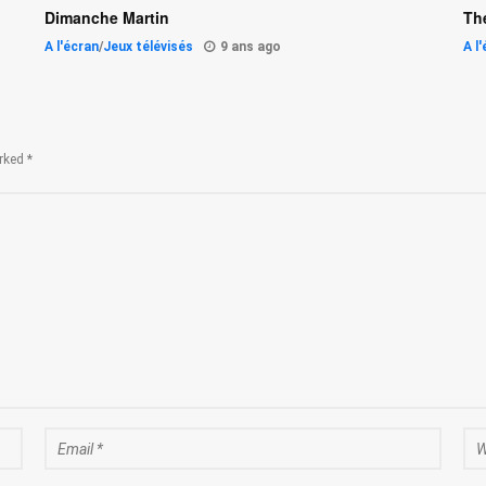
Dimanche Martin
Th
A l'écran
/
Jeux télévisés
9 ans ago
A l
rked *