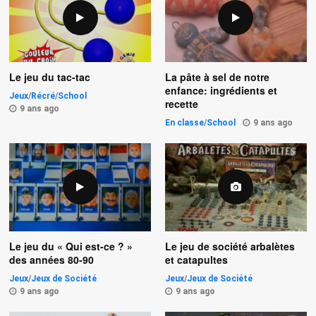
Le jeu du tac-tac
La pâte à sel de notre
enfance: ingrédients et
Jeux
/
Récré
/
School
recette
9 ans ago
En classe
/
School
9 ans ago
Le jeu du « Qui est-ce ? »
Le jeu de société arbalètes
des années 80-90
et catapultes
Jeux
/
Jeux de Société
Jeux
/
Jeux de Société
9 ans ago
9 ans ago