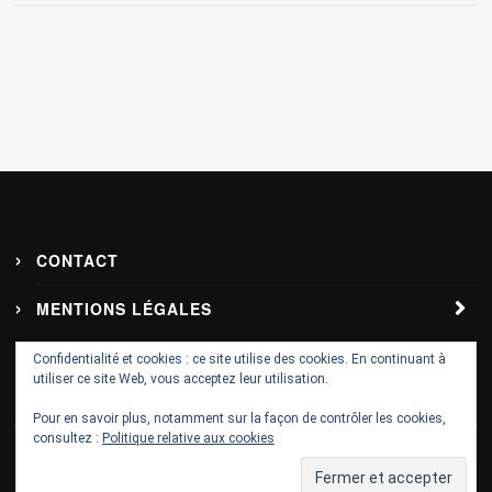
CONTACT
MENTIONS LÉGALES
Politique de confidentialité – RGPD
Confidentialité et cookies : ce site utilise des cookies. En continuant à
utiliser ce site Web, vous acceptez leur utilisation.
Pour en savoir plus, notamment sur la façon de contrôler les cookies,
consultez :
Politique relative aux cookies
© 2017 sweet-flashback.com. Designed & Developed by
com-webmarket.fr