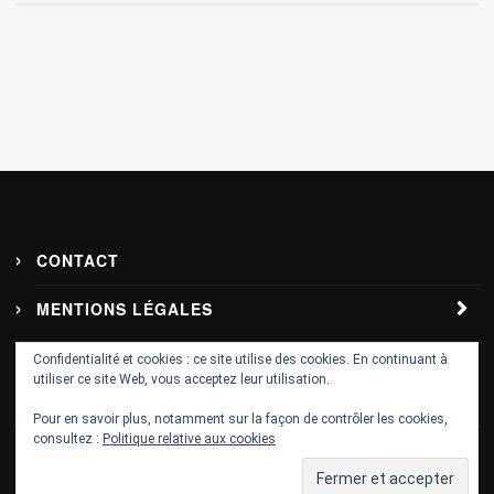
CONTACT
MENTIONS LÉGALES
Politique de confidentialité – RGPD
Confidentialité et cookies : ce site utilise des cookies. En continuant à
utiliser ce site Web, vous acceptez leur utilisation.
Pour en savoir plus, notamment sur la façon de contrôler les cookies,
consultez :
Politique relative aux cookies
© 2017 sweet-flashback.com. Designed & Developed by
com-webmarket.fr